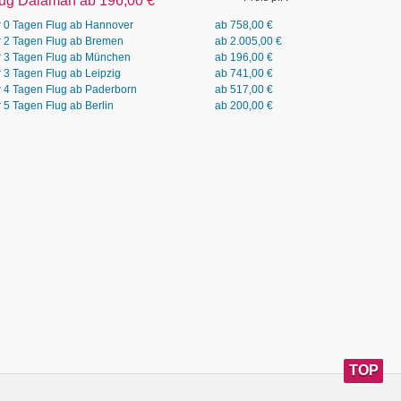
lug Dalaman ab 196,00
€
r 0 Tagen Flug ab Hannover
ab
758,00
€
r 2 Tagen Flug ab Bremen
ab
2.005,00
€
r 3 Tagen Flug ab München
ab
196,00
€
r 3 Tagen Flug ab Leipzig
ab
741,00
€
r 4 Tagen Flug ab Paderborn
ab
517,00
€
r 5 Tagen Flug ab Berlin
ab
200,00
€
TOP
GANZ 