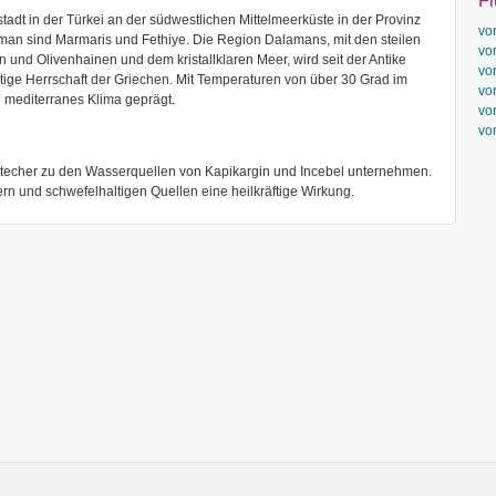
F
tadt in der Türkei an der südwestlichen Mittelmeerküste in der Provinz
vo
aman sind Marmaris und Fethiye. Die Region Dalamans, mit den steilen
vo
nd Olivenhainen und dem kristallklaren Meer, wird seit der Antike
vo
ige Herrschaft der Griechen. Mit Temperaturen von über 30 Grad im
vo
 mediterranes Klima geprägt.
vo
vo
stecher zu den Wasserquellen von Kapikargin und Incebel unternehmen.
 und schwefelhaltigen Quellen eine heilkräftige Wirkung.