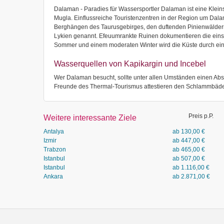
Dalaman - Paradies für Wassersportler Dalaman ist eine Kleins
Mugla. Einflussreiche Touristenzentren in der Region um Dal
Berghängen des Taurusgebirges, den duftenden Pinienwäldern u
Lykien genannt. Efeuumrankte Ruinen dokumentieren die einst
Sommer und einem moderaten Winter wird die Küste durch ein
Wasserquellen von Kapikargin und Incebel
Wer Dalaman besucht, sollte unter allen Umständen einen Ab
Freunde des Thermal-Tourismus attestieren den Schlammbädern
Preis p.P.
Weitere interessante Ziele
Antalya
ab
130,00
€
Izmir
ab
447,00
€
Trabzon
ab
465,00
€
Istanbul
ab
507,00
€
Istanbul
ab
1.116,00
€
Ankara
ab
2.871,00
€