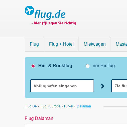
Flug
Flug + Hotel
Mietwagen
Mast
Hin- & Rückflug
nur Hinflug
Flug.de
›
Flug
›
Europa
›
Türkei
›
Dalaman
Flug Dalaman