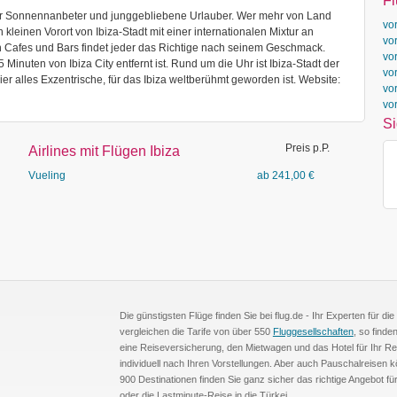
Fl
iel für Sonnennanbeter und junggebliebene Urlauber. Wer mehr von Land
vo
kleinen Vorort von Ibiza-Stadt mit einer internationalen Mixtur an
vo
n Cafes und Bars findet jeder das Richtige nach seinem Geschmack.
vo
Minuten von Ibiza City entfernt ist. Rund um die Uhr ist Ibiza-Stadt der
vo
er alles Exzentrische, für das Ibiza weltberühmt geworden ist. Website:
vo
vo
Si
Preis p.P.
Airlines mit Flügen Ibiza
Vueling
ab
241,00
€
Die günstigsten Flüge finden Sie bei flug.de - Ihr Experten für d
vergleichen die Tarife von über 550
Fluggesellschaften
, so find
eine Reiseversicherung, den Mietwagen und das Hotel für Ihr Re
individuell nach Ihren Vorstellungen. Aber auch Pauschalreisen
900 Destinationen finden Sie ganz sicher das richtige Angebot f
oder die Lastminute-Reise in die Türkei.