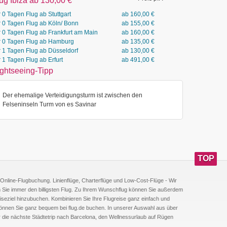
ug Ibiza ab 130,00
€
r 0 Tagen Flug ab Stuttgart
ab
160,00
€
r 0 Tagen Flug ab Köln/ Bonn
ab
155,00
€
r 0 Tagen Flug ab Frankfurt am Main
ab
160,00
€
r 0 Tagen Flug ab Hamburg
ab
135,00
€
r 1 Tagen Flug ab Düsseldorf
ab
130,00
€
r 1 Tagen Flug ab Erfurt
ab
491,00
€
ghtseeing-Tipp
Der ehemalige Verteidigungsturm ist zwischen den
Felseninseln Turm von es Savinar
TOP
GANZ 
ie Online-Flugbuchung. Linienflüge, Charterflüge und Low-Cost-Flüge - Wir
en Sie immer den billigsten Flug. Zu Ihrem Wunschflug können Sie außerdem
iseziel hinzubuchen. Kombinieren Sie Ihre Flugreise ganz einfach und
 können Sie ganz bequem bei flug.de buchen. In unserer Auswahl aus über
ür die nächste Städtetrip nach Barcelona, den Wellnessurlaub auf Rügen