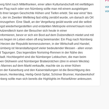
F
führt nach Mittelfranken, einer alten Kulturlandschaft mit vielfältigen
vo
inen Flug nach oder von Nürnberg sollte man mit einem ausgiebigen
vo
lb ihrer langen Geschichte Höhen und Tiefen erlebt. Sie war einst "des
 der im Zweiten Weltkrieg fast völlig zerstört wurde, um danach als Ort
 einzugehen. Eine Stadt, an der Vergeltung geübt wurde und die selbst
ngst wiederhergestellten und erstarkten Metropole erinnert kaum noch
utzendteich kann der Besucher sich heute in einer
formieren, bevor er sich ein Boot auf dem Dutzendteich mietet und mit
hes liegen im Leben eben oft eng beieinander. Ein Flug nach Nürnberg
m Herzen der Republik kennenzulernen, in der Wirtschaft und Handel,
ürnberg ist Veranstaltungsort vieler bedeutender Messen - allen voran
d Tagungen. Das legendäre Norisring-Rennen in der Nähe des
Stadt. Hochbegehrt sind die Nürnberger Lebkuchen, die man beim
eben Glühwein und Nürnberger Bratwürstchen (drei in einem Weckla)
s Mannes auf dem Markt verkaufte, machte sie zu einer frühen
en der Kaiserburg und den Kaiserstallungen ist die Besichtigung des
eum, Henkersteg, Heilig-Geist-Spital, Schöner Brunner, Handwerkshof
erg sollte man sich bereits die Highlights im Reiseführer ankreuzen.