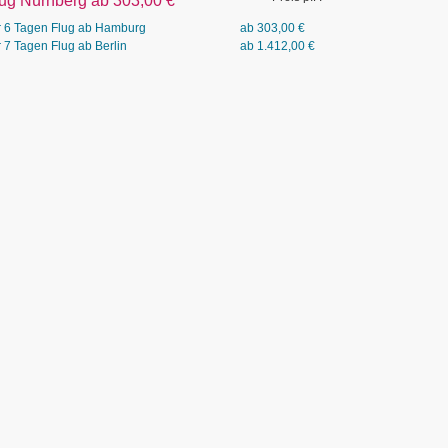
lug Nürnberg ab 303,00
€
r 6 Tagen Flug ab Hamburg
ab
303,00
€
r 7 Tagen Flug ab Berlin
ab
1.412,00
€