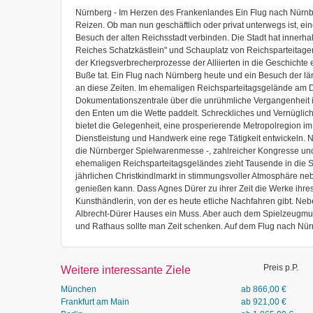
Nürnberg - Im Herzen des Frankenlandes Ein Flug nach Nürnberg 
Reizen. Ob man nun geschäftlich oder privat unterwegs ist, e
Besuch der alten Reichsstadt verbinden. Die Stadt hat innerha
Reiches Schatzkästlein" und Schauplatz von Reichsparteitagen,
der Kriegsverbrecherprozesse der Alliierten in die Geschichte
Buße tat. Ein Flug nach Nürnberg heute und ein Besuch der lä
an diese Zeiten. Im ehemaligen Reichsparteitagsgelände am D
Dokumentationszentrale über die unrühmliche Vergangenheit in
den Enten um die Wette paddelt. Schreckliches und Vernüglic
bietet die Gelegenheit, eine prosperierende Metropolregion i
Dienstleistung und Handwerk eine rege Tätigkeit entwickeln. N
die Nürnberger Spielwarenmesse -, zahlreicher Kongresse un
ehemaligen Reichsparteitagsgeländes zieht Tausende in die 
jährlichen Christkindlmarkt in stimmungsvoller Atmosphäre n
genießen kann. Dass Agnes Dürer zu ihrer Zeit die Werke ihre
Kunsthändlerin, von der es heute etliche Nachfahren gibt. Neb
Albrecht-Dürer Hauses ein Muss. Aber auch dem Spielzeugmus
und Rathaus sollte man Zeit schenken. Auf dem Flug nach Nürnb
Preis p.P.
Weitere interessante Ziele
München
ab
866,00
€
Frankfurt am Main
ab
921,00
€