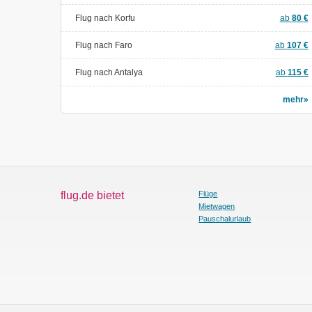
Flug nach Korfu
ab
80
€
Flug nach Faro
ab
107
€
Flug nach Antalya
ab
115
€
mehr»
flug.de bietet
Flüge
Mietwagen
Pauschalurlaub