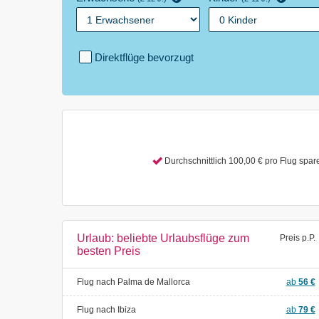
Direktflüge bevorzugt
Durchschnittlich 100,00
€
pro Flug spar
Urlaub: beliebte Urlaubsflüge zum
Preis p.P.
besten Preis
Flug nach Palma de Mallorca
ab
56
€
Flug nach Ibiza
ab
79
€