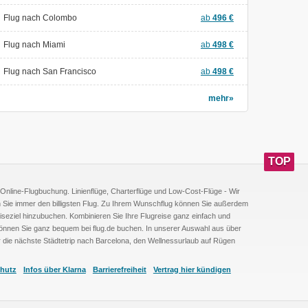
Flug nach Colombo
ab
496
€
Flug nach Miami
ab
498
€
Flug nach San Francisco
ab
498
€
mehr»
TOP
GANZ 
ie Online-Flugbuchung. Linienflüge, Charterflüge und Low-Cost-Flüge - Wir
en Sie immer den billigsten Flug. Zu Ihrem Wunschflug können Sie außerdem
iseziel hinzubuchen. Kombinieren Sie Ihre Flugreise ganz einfach und
 können Sie ganz bequem bei flug.de buchen. In unserer Auswahl aus über
ür die nächste Städtetrip nach Barcelona, den Wellnessurlaub auf Rügen
hutz
Infos über Klarna
Barrierefreiheit
Vertrag hier kündigen