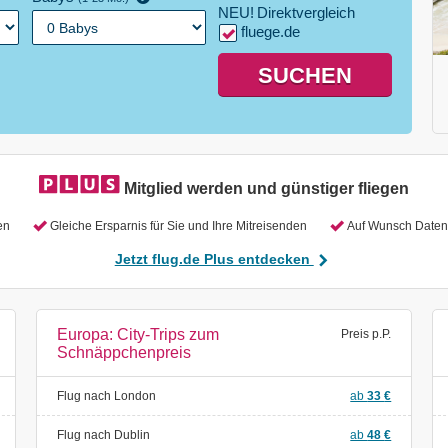
NEU!
Direktvergleich
fluege.de
SUCHEN
Mitglied werden und günstiger fliegen
en
Gleiche Ersparnis für Sie und Ihre Mitreisenden
Auf Wunsch Daten 
Jetzt flug.de Plus entdecken
Europa: City-Trips zum
Preis p.P.
Schnäppchenpreis
Flug nach London
ab
33
€
Flug nach Dublin
ab
48
€