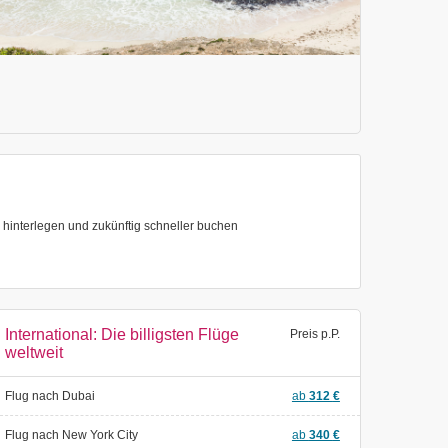
hinterlegen und zukünftig schneller buchen
International: Die billigsten Flüge
Preis p.P.
weltweit
Flug nach Dubai
ab
312
€
Flug nach New York City
ab
340
€