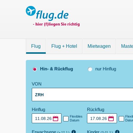
Flug
Flug + Hotel
Mietwagen
Mast
Billige
Flüge
Hin- & Rückflug
nur Hinflug
buchen
bei
VON
flug.de
Hinflug
Rückflug
Flexibles
Flexi
Datum
Datu
Erwachsene
Kinder
(≥ 12 J.)
(2-11 J.)