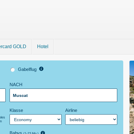
ercard GOLD
Hotel
Gabelflug
NACH
Klasse
Airline
bles
m
Babys
(1-23 Mo.)